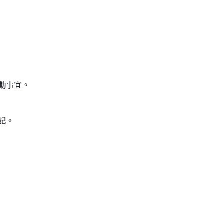
動事宜。
記。