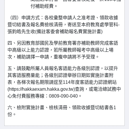
付補助經費。
（四）申請方式：各校彙整申請人之准考證、領款收據
暨切結書及報名費檢核清冊，寄送至本府教育處學管科-
張鈞皓先生收(備註客委會補助報名費實施計畫)
四、另因教育部國民及學前教育署亦補助教師完成客語
中高級以上能力認證，若所屬教師報考中高級以上場
次，補助請擇一申請，重複申請將不予受理。
五、請鼓勵所屬人員報名客語能力各級別認證，以提升
其客語服務量能；各級別認證舉辦日期如實施計畫附
表，各梯次報名期限請逕至114年度客語能力認證網站
(https://hakkaexam.hakka.gov.tw)查詢，或電洽總試務中
心免付費服務專線：0809-090-040。
六、檢附實施計畫、檢核清冊、領款收據暨切結書各1
份。