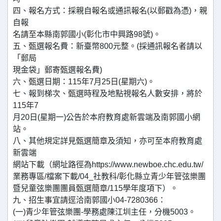
四、報名方式：採親自報名或通訊報名(以郵戳為憑)，親
自報
名請至本縣南郭國小(彰化市中興路98號)。
五、甄選報名費：新臺幣800元整。(採通訊報名者請以
「郵局
現金袋」郵寄甄選報名費)
六、甄選日期：115年7月25日(星期六)。
七、報到梯次、甄選時程及地點視報名人數安排，將於
115年7
月20日(星期一)公告於本府教育處新雲端及南郭國小網
站。
八、其他規定詳見甄選簡章及須知，亦可至本府教育處
新雲端
網站下載（網址路徑為https://www.newboe.chc.edu.tw/
業務專區/檔案下載/04_社教科/彰化縣立青少年管弦樂團
暨兒童弦樂團團員甄選簡章/115學年度項下）。
九、招生事宜請逕洽南郭國小04-7280366：
(一)青少年管弦樂團-學務處陳江圳主任，分機5003。