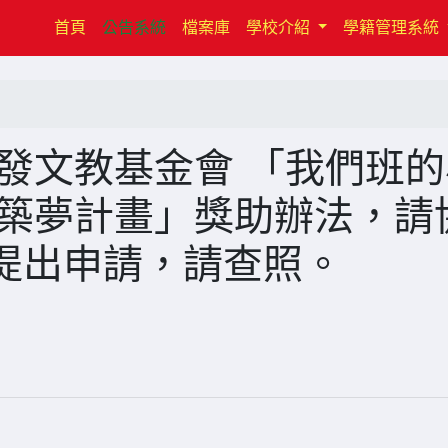
(current)
首頁
公告系統
檔案庫
學校介紹
學籍管理系統
發文教基金會 「我們班的
來築夢計畫」獎助辦法，請
提出申請，請查照。